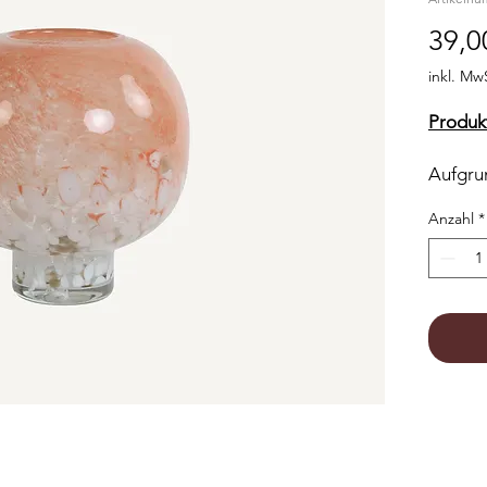
39,0
inkl. Mw
Produk
Aufgru
Form w
Anzahl
*
absolut
ästheti
das Wi
Licht.
Wind