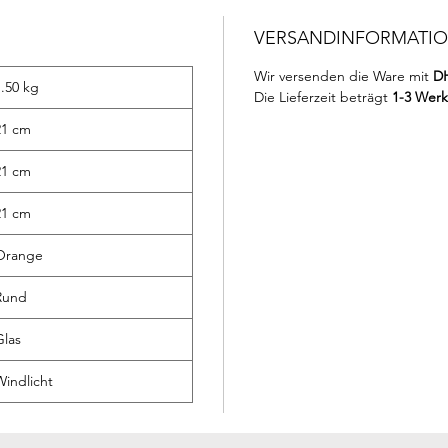
VERSANDINFORMATI
Wir versenden die Ware mit
D
1.50 kg
Die Lieferzeit beträgt
1-3 Wer
21 cm
21 cm
21 cm
Orange
Rund
Glas
Windlicht