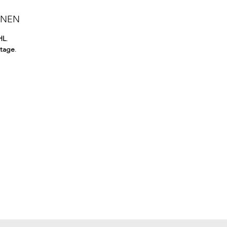
ONEN
HL
.
ktage
.