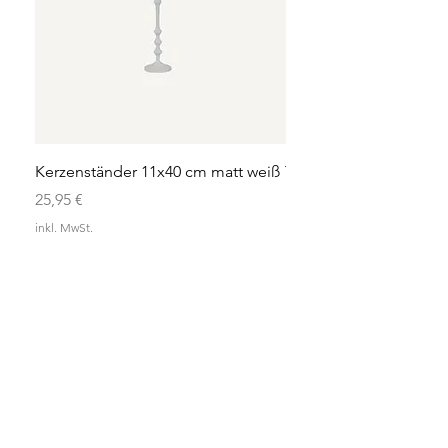
Kerzenständer 11x40 cm matt weiß
Teelicht 13x14 cm aus 
Preis
Preis
25,95 €
12,95 €
inkl. MwSt.
inkl. MwSt.
ENKE
WICHTIG
AGB