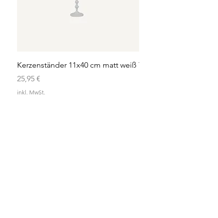
Kerzenständer 11x40 cm matt weiß
Teelicht 13x14 cm aus 
Preis
Preis
25,95 €
12,95 €
inkl. MwSt.
inkl. MwSt.
ENKE
WICHTIG
AGB
DATENSCHUTZ