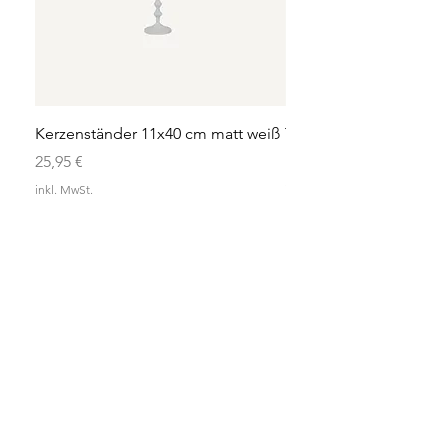
Kerzenständer 11x40 cm matt weiß
Teelicht 13x14 cm aus 
Preis
Preis
25,95 €
12,95 €
inkl. MwSt.
inkl. MwSt.
ENKE
WICHTIG
AGB
DATENSCHUTZ